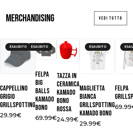
Merchandising
VEDI TUTTO
ESAURITO
ESAURITO
ESAURITO
ESAU
Felpa
Tazza in
Big
ceramica
Cappellino
Maglietta
Felpa
Balls
Kamado
Grigio
Bianca
Grills
Kamado
Bono
Grillspotting
Grillspotting
Bono
69.99
Rossa
Kamado Bono
29.99
€
69.99
€
24.99
€
29.99
€