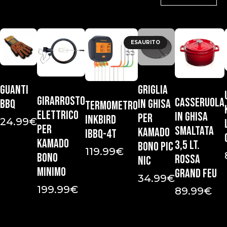
ESAURITO
Guanti
Griglia
Girarrosto
Casseruola
bbq
in ghisa
Termometro
elettrico
in ghisa
per
Inkbird
24.99
€
per
smaltata
Kamado
IBBQ-4T
Kamado
3,5 Lt.
Bono Pic
119.99
€
Bono
Rossa
Nic
Minimo
Grand Feu
34.99
€
199.99
€
89.99
€