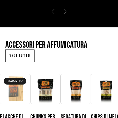
Accessori per affumicatura
VEDI TUTTO
ESAURITO
Placche di
Chunks per
Segatura di
Chips di mel