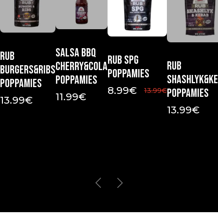
Salsa Bbq
Rub
Rub Spg
Rub
Cherry&Cola
Burgers&Ribs
Poppamies
Shashlyk&K
Poppamies
Poppamies
8.99
€
13.99
€
Poppamies
11.99
€
13.99
€
13.99
€