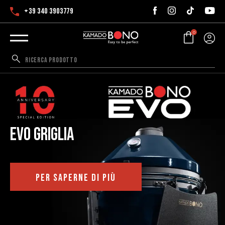
+39 340 3903779
0
EVO griglia
PER SAPERNE DI PIÙ