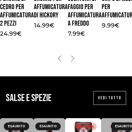
cedro per
affumicatura
faggio per
per
affumicatura
di Hickory
affumicatura
affumicatu
2 pezzi
a freddo
14.99
€
9.99
€
24.99
€
7.99
€
Salse e Spezie
VEDI TUTTO
-36%
ESAURITO
ESAURITO
ESAURITO