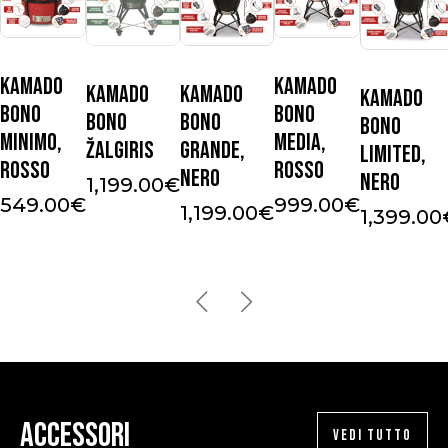
Kamado
Kamado
Kamado
Kamado
Kamado
Bono
Bono
Bono
Bono
Bono
Minimo,
Media,
Žalgiris
Grande,
Limited,
Rosso
Rosso
Nero
Nero
1,199.00
€
549.00
€
999.00
€
1,199.00
€
1,399.00
Accessori
VEDI TUTTO