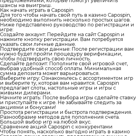
предложениями, которые помогут увеличить
шансы на выигрыш.
Как начать играть в Capospin
Для того чтобы начать свой путь в казино Capospin,
необходимо выполнить несколько простых шагов.
Ниже представлено руководство по регистрации и
игре:
Создайте аккаунт:
Перейдите на сайт Capospin и
нажмите кнопку регистрации. Вам потребуется
указать свои личные данные.
Подтвердите свои данные:
После регистрации вам
нужно будет пройти процедуру верификации,
чтобы подтвердить свою личность.
Сделайте депозит:
Пополните свой игровой счет,
выбрав удобный способ оплаты. Минимальная
сумма депозита может варьироваться.
Выберите игру:
Ознакомьтесь с ассортиментом игр
и выберите ту, которая вам нравится. Capospin
предлагает слоты, настольные игры и игры с
живыми дилерами.
Начните играть:
После выбора игры сделайте ставку
и приступайте к игре. Не забывайте следить за
акциями и бонусами!
Простота регистрации и быстрота подтверждения.
Разнообразие методов для пополнения счета.
Большой выбор игр на любой вкус.
Сравнение акций Capospin с конкурентами
Чтобы понять, насколько выгодно играть в казино