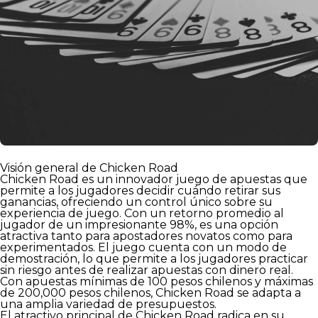
Visión general de Chicken Road
Chicken Road es un innovador juego de apuestas que
permite a los jugadores decidir cuándo retirar sus
ganancias, ofreciendo un control único sobre su
experiencia de juego. Con un retorno promedio al
jugador de un impresionante 98%, es una opción
atractiva tanto para apostadores novatos como para
experimentados. El juego cuenta con un modo de
demostración, lo que permite a los jugadores practicar
sin riesgo antes de realizar apuestas con dinero real.
Con apuestas mínimas de 100 pesos chilenos y máximas
de 200,000 pesos chilenos, Chicken Road se adapta a
una amplia variedad de presupuestos.
El atractivo principal de Chicken Road radica en su