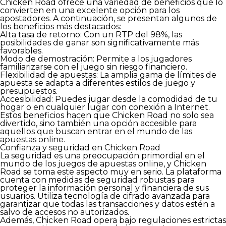
Chicken Road ofrece una variedad de beneficios que lo
convierten en una excelente opción para los
apostadores. A continuación, se presentan algunos de
los beneficios más destacados:
Alta tasa de retorno: Con un RTP del 98%, las
posibilidades de ganar son significativamente más
favorables.
Modo de demostración: Permite a los jugadores
familiarizarse con el juego sin riesgo financiero.
Flexibilidad de apuestas: La amplia gama de límites de
apuesta se adapta a diferentes estilos de juego y
presupuestos.
Accesibilidad: Puedes jugar desde la comodidad de tu
hogar o en cualquier lugar con conexión a Internet.
Estos beneficios hacen que Chicken Road no solo sea
divertido, sino también una opción accesible para
aquellos que buscan entrar en el mundo de las
apuestas online.
Confianza y seguridad en Chicken Road
La seguridad es una preocupación primordial en el
mundo de los juegos de apuestas online, y Chicken
Road se toma este aspecto muy en serio. La plataforma
cuenta con medidas de seguridad robustas para
proteger la información personal y financiera de sus
usuarios. Utiliza tecnología de cifrado avanzada para
garantizar que todas las transacciones y datos estén a
salvo de accesos no autorizados.
Además, Chicken Road opera bajo regulaciones estrictas