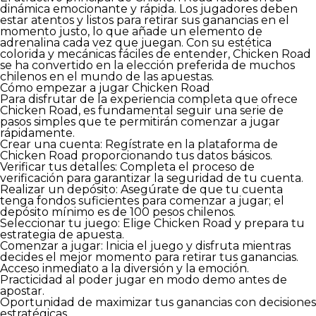
dinámica emocionante y rápida. Los jugadores deben
estar atentos y listos para retirar sus ganancias en el
momento justo, lo que añade un elemento de
adrenalina cada vez que juegan. Con su estética
colorida y mecánicas fáciles de entender, Chicken Road
se ha convertido en la elección preferida de muchos
chilenos en el mundo de las apuestas.
Cómo empezar a jugar Chicken Road
Para disfrutar de la experiencia completa que ofrece
Chicken Road, es fundamental seguir una serie de
pasos simples que te permitirán comenzar a jugar
rápidamente.
Crear una cuenta:
Regístrate en la plataforma de
Chicken Road proporcionando tus datos básicos.
Verificar tus detalles:
Completa el proceso de
verificación para garantizar la seguridad de tu cuenta.
Realizar un depósito:
Asegúrate de que tu cuenta
tenga fondos suficientes para comenzar a jugar; el
depósito mínimo es de 100 pesos chilenos.
Seleccionar tu juego:
Elige Chicken Road y prepara tu
estrategia de apuesta.
Comenzar a jugar:
Inicia el juego y disfruta mientras
decides el mejor momento para retirar tus ganancias.
Acceso inmediato a la diversión y la emoción.
Practicidad al poder jugar en modo demo antes de
apostar.
Oportunidad de maximizar tus ganancias con decisiones
estratégicas.