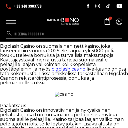
+39 340 3903779
0
Bigclash kasino – virallinen sivusto: rekisteröinti,
bonukset ja nopeat pelimahdollisuudet
Bigclash Casino on suomalainen nettikasino, joka
lanseerattiin vuonna 2025. Se tarjoaa yli 3000 peliä,
houkuttelevia bonuksia ja turvallisia maksutapoja.
Käyttäjäystävällinen alusta tarjoaa suomalaisille
pelaajille laajan valikoiman kolikkopeleistä
pöytäpeleihin, ja myös
bigclash casino
live-kasino on osa
tätä kokemusta. Tässä artikkelissa tarkastellaan Bigclash
Casinon rekisteröintiprosessia, bonuksia ja
pelimahdollisuuksia.
Pääkatsaus
Bigclash Casino on innovatiivinen ja nykyaikainen
pelialusta, joka tuo mukanaan upeita pelielämyksiä
suomalaisille pelaajille. Kasino tarjoaa laajan valikoiman
pelejä, joten jokaiselle löytyy jotakin. Lisäksi alusta on