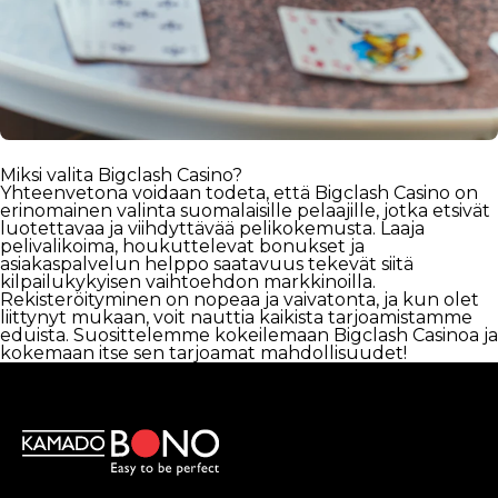
Miksi valita Bigclash Casino?
Yhteenvetona voidaan todeta, että Bigclash Casino on
erinomainen valinta suomalaisille pelaajille, jotka etsivät
luotettavaa ja viihdyttävää pelikokemusta. Laaja
pelivalikoima, houkuttelevat bonukset ja
asiakaspalvelun helppo saatavuus tekevät siitä
kilpailukykyisen vaihtoehdon markkinoilla.
Rekisteröityminen on nopeaa ja vaivatonta, ja kun olet
liittynyt mukaan, voit nauttia kaikista tarjoamistamme
eduista. Suosittelemme kokeilemaan Bigclash Casinoa ja
kokemaan itse sen tarjoamat mahdollisuudet!