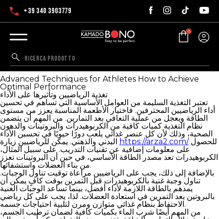
+39 340 3903779
0
Advanced Techniques for Athletes How to Achieve
Optimal Performance
Advanced Techniques for Athletes How to Achieve
Optimal Performance
تغذية الرياضيين وتأثيرها على الأداء
تعتبر التغذية السليمة من العوامل الأساسية التي تساهم في تحسين
أداء الرياضيين المحترفين. فاختيار الأطعمة المناسبة يعزز من مستوى
الطاقة ويعجل من عملية التعافي بعد التمارين. من المهم أن يتضمن
نظام التغذية كميات كافية من الكربوهيدرات والبروتينات والدهون
الصحية، وذلك لأن كل عنصر غذائي يلعب دورًا حيويًا في تحسين الأداء
للحصول
https://arza2.com/
البدني والذهني. يمكن للرياضيين زيارة
على معلومات إضافية عن تقنيات التدريب. على سبيل المثال،
الكربوهيدرات تعد مصدر الطاقة الأساسي، في حين أن البروتينات تعزز
من بناء العضلات واستشفائها.
بالإضافة إلى ذلك، يجب على الرياضيين مراعاة توقيت تناول الوجبات.
تناول وجبة غنية بالكربوهيدرات قبل التمرين بوقت كافٍ يمكن أن
يمدهم بالطاقة اللازمة لأداء أفضل، بينما تساعد الوجبات الغنية
بالبروتين بعد التمرين في استعادة العضلات. لذا، يجب على كل رياضي
الاحتفاظ بنظام غذائي متوازن ومرن لتلبية احتياجات جسمه.
من المهم أيضًا شرب الماء بكميات كافية لضمان ترطيب الجسم،