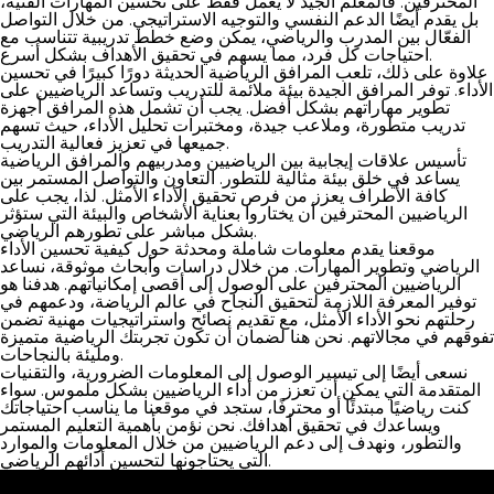
المحترفين. فالمعلم الجيد لا يعمل فقط على تحسين المهارات الفنية،
بل يقدم أيضًا الدعم النفسي والتوجيه الاستراتيجي. من خلال التواصل
الفعّال بين المدرب والرياضي، يمكن وضع خطط تدريبية تتناسب مع
احتياجات كل فرد، مما يسهم في تحقيق الأهداف بشكل أسرع.
علاوة على ذلك، تلعب المرافق الرياضية الحديثة دورًا كبيرًا في تحسين
الأداء. توفر المرافق الجيدة بيئة ملائمة للتدريب وتساعد الرياضيين على
تطوير مهاراتهم بشكل أفضل. يجب أن تشمل هذه المرافق أجهزة
تدريب متطورة، وملاعب جيدة، ومختبرات تحليل الأداء، حيث تسهم
جميعها في تعزيز فعالية التدريب.
تأسيس علاقات إيجابية بين الرياضيين ومدربيهم والمرافق الرياضية
يساعد في خلق بيئة مثالية للتطور. التعاون والتواصل المستمر بين
كافة الأطراف يعزز من فرص تحقيق الأداء الأمثل. لذا، يجب على
الرياضيين المحترفين أن يختاروا بعناية الأشخاص والبيئة التي ستؤثر
بشكل مباشر على تطورهم الرياضي.
موقعنا يقدم معلومات شاملة ومحدثة حول كيفية تحسين الأداء
الرياضي وتطوير المهارات. من خلال دراسات وأبحاث موثوقة، نساعد
الرياضيين المحترفين على الوصول إلى أقصى إمكانياتهم. هدفنا هو
توفير المعرفة اللازمة لتحقيق النجاح في عالم الرياضة، ودعمهم في
رحلتهم نحو الأداء الأمثل، مع تقديم نصائح واستراتيجيات مهنية تضمن
تفوقهم في مجالاتهم. نحن هنا لضمان أن تكون تجربتك الرياضية متميزة
ومليئة بالنجاحات.
نسعى أيضًا إلى تيسير الوصول إلى المعلومات الضرورية، والتقنيات
المتقدمة التي يمكن أن تعزز من أداء الرياضيين بشكل ملموس. سواء
كنت رياضيًا مبتدئًا أو محترفًا، ستجد في موقعنا ما يناسب احتياجاتك
ويساعدك في تحقيق أهدافك. نحن نؤمن بأهمية التعليم المستمر
والتطور، ونهدف إلى دعم الرياضيين من خلال المعلومات والموارد
التي يحتاجونها لتحسين أدائهم الرياضي.