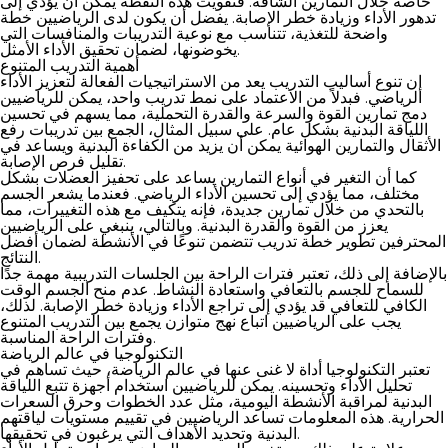
خاصة خلال التمارين الشاقة. فتفويت هذه النقطة يمكن أن يؤدي إلى
تدهور الأداء وزيادة خطر الإصابة. يفضل أن يكون لدى الرياضيين خطة
واضحة للتغذية، تتناسب مع نوعية التدريبات والمنافسات التي
يخوضونها، لضمان تحقيق الأداء الأمثل.
أهمية التدريب المتنوع
إن تنوع أساليب التدريب يعد من الاستراتيجيات الفعالة لتعزيز الأداء
الرياضي. فبدلاً من الاعتماد على نمط تدريب واحد، يمكن للرياضيين
دمج تمارين القوة والسرعة والقدرة التحملية، مما يسهم في تحسين
اللياقة البدنية بشكل عام. على سبيل المثال، الجمع بين تدريبات رفع
الأثقال والتمارين الهوائية يمكن أن يزيد من الكفاءة البدنية ويساعد في
تقليل فرص الإصابة.
كما أن التغير في أنواع التمارين يساعد على تحفيز العضلات بشكل
مختلف، مما يؤدي إلى تحسين الأداء الرياضي. فعندما يشعر الجسم
بالتحدي من خلال تمارين جديدة، فإنه يتكيف مع هذه التغييرات، مما
يعزز من القوة والقدرة البدنية. وبالتالي، ينبغي على الرياضيين
المحترفين تطوير خطة تدريب تتضمن تنوعًا في الأنشطة لضمان أفضل
النتائج.
بالإضافة إلى ذلك، تعتبر فترات الراحة بين الجلسات التدريبية مهمة جدًا
للسماح للجسم بالتعافي واستعادة النشاط. عدم منح الجسم الوقت
الكافي للتعافي قد يؤدي إلى تراجع الأداء وزيادة خطر الإصابة. لذلك،
يجب على الرياضيين اتباع نهج متوازن يجمع بين التدريب المتنوع
وفترات الراحة المناسبة.
التكنولوجيا في عالم الرياضة
تعتبر التكنولوجيا أداة لا غنى عنها في عالم الرياضة، حيث تساهم في
تحليل الأداء وتحسينه. يمكن للرياضيين استخدام أجهزة تتبع اللياقة
البدنية لمراقبة الأنشطة اليومية، مثل عدد الخطوات وحرق السعرات
الحرارية. هذه المعلومات تساعد الرياضيين في تقييم مستويات لياقتهم
البدنية وتحديد الأهداف التي يرغبون في تحقيقها.