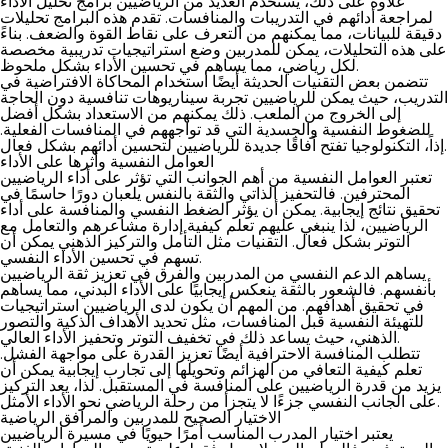
علاوة على ذلك، يستخدم العديد من الرياضيين برامج تحليل الأداء
لمراجعة أدائهم في التدريبات والمنافسات. تقدم هذه البرامج تحليلات
دقيقة للبيانات، مما يمكنهم من التعرف على نقاط القوة والضعف. بناءً
على هذه التحليلات، يمكن للمدربين وضع استراتيجيات تدريبية مخصصة
لكل رياضي، مما يساهم في تحسين الأداء بشكل ملحوظ.
تتضمن بعض التقنيات الحديثة أيضًا استخدام المحاكاة الافتراضية في
التدريب، حيث يمكن للرياضيين تجربة سيناريوهات تنافسية دون الحاجة
إلى الخروج من الملعب. ذلك يمكنهم من الاستعداد بشكل أفضل
للضغوط النفسية والجسدية التي قد تواجههم في المنافسات الفعلية.
إذاً، التكنولوجيا تفتح آفاقًا جديدة للرياضيين لتحسين أدائهم بشكل فعال.
العوامل النفسية وأثرها على الأداء
تعتبر العوامل النفسية من أهم الجوانب التي تؤثر على أداء الرياضيين
المحترفين. فالتحفيز الذاتي والثقة بالنفس يلعبان دورًا حاسمًا في
تحقيق نتائج إيجابية. يمكن أن يؤثر الضغط النفسي والمنافسة على أداء
الرياضيين، لذا ينبغي عليهم تعلم كيفية إدارة مشاعرهم والتعامل مع
التوتر بشكل فعال. التقنيات مثل التأمل والتركيز الذهني يمكن أن
تسهم في تحسين الأداء النفسي.
يساهم الدعم النفسي من المدربين والفرق في تعزيز ثقة الرياضيين
بأنفسهم. فالشعور بالثقة ينعكس إيجابيًا على الأداء البدني، مما يساهم
في تحقيق أهدافهم. من المهم أن يكون لدى الرياضيين استراتيجيات
للتهيئة النفسية قبل المنافسات، مثل تحديد الأهداف الذكية والتصور
الذهني، حيث يساعد ذلك في تخفيف التوتر وتحفيز الأداء العالي.
تتطلب المنافسة الاحترافية أيضًا تعزيز القدرة على مواجهة الفشل.
تعلم كيفية التعافي من الهزائم وتحويلها إلى تجارب إيجابية يمكن أن
يزيد من قدرة الرياضيين على المنافسة في المستقبل. لذا، يعد التركيز
على الجانب النفسي جزءًا لا يتجزأ من رحلة الرياضي نحو الأداء الأمثل.
الاختيار الصحيح للمدربين والمرافق الرياضية
يعتبر اختيار المدرب المناسب أمرًا حيويًا في مسيرة الرياضيين