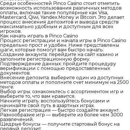
Среди особенностей Pinco Casino стоит отметить
возможность использования различных методов
оплаты, включая такие популярные как Visa,
Mastercard, Qiwi, Yandex.Money и Bitcoin. Это делает
процесс внесения депозитов и вывода средств
максимально удобным и доступным для всех
игроков.
Как начать играть в Pinco Casino
Процесс регистрации и начала игры в Pinco Casino
предельно прост и удобен. Ниже представлены
шаги, которые помогут вам быстро начать:
Создание аккаунта:
перейдите на сайт казино и
заполните регистрационную форму.
Подтверждение данных:
пройдите процедуру
верификации с помощью предоставленных
документов.
Внесение депозита:
выберите один из доступных
методов оплаты и пополните счет минимум на 2500
тенге.
Выбор игры:
ознакомьтесь с ассортиментом игр и
выберите то, что вам нравится.
Начните играть:
воспользуйтесь бонусами и
начинайте свой путь в азартных играх.
Легкая регистрация — быстро создайте аккаунт.
Разнообразие игр — выберите из более чем 3000
развлечений.
Щедрые бонусы — получите стартовый бонус на
первый депозит.