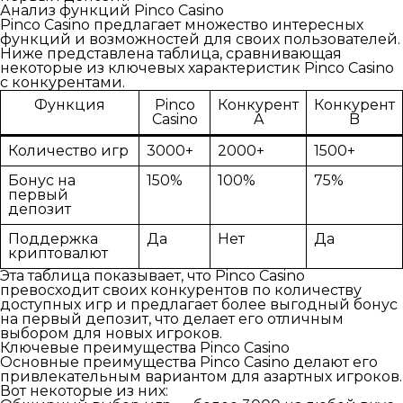
Анализ функций Pinco Casino
Pinco Casino предлагает множество интересных
функций и возможностей для своих пользователей.
Ниже представлена таблица, сравнивающая
некоторые из ключевых характеристик Pinco Casino
с конкурентами.
Функция
Pinco
Конкурент
Конкурент
Casino
A
B
Количество игр
3000+
2000+
1500+
Бонус на
150%
100%
75%
первый
депозит
Поддержка
Да
Нет
Да
криптовалют
Эта таблица показывает, что Pinco Casino
превосходит своих конкурентов по количеству
доступных игр и предлагает более выгодный бонус
на первый депозит, что делает его отличным
выбором для новых игроков.
Ключевые преимущества Pinco Casino
Основные преимущества Pinco Casino делают его
привлекательным вариантом для азартных игроков.
Вот некоторые из них: