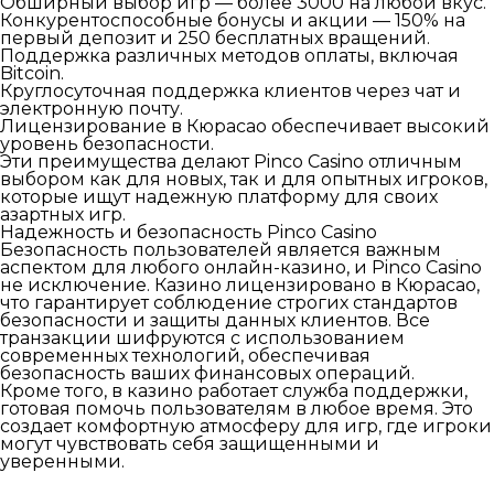
Обширный выбор игр — более 3000 на любой вкус.
Конкурентоспособные бонусы и акции — 150% на
первый депозит и 250 бесплатных вращений.
Поддержка различных методов оплаты, включая
Bitcoin.
Круглосуточная поддержка клиентов через чат и
электронную почту.
Лицензирование в Кюрасао обеспечивает высокий
уровень безопасности.
Эти преимущества делают Pinco Casino отличным
выбором как для новых, так и для опытных игроков,
которые ищут надежную платформу для своих
азартных игр.
Надежность и безопасность Pinco Casino
Безопасность пользователей является важным
аспектом для любого онлайн-казино, и Pinco Casino
не исключение. Казино лицензировано в Кюрасао,
что гарантирует соблюдение строгих стандартов
безопасности и защиты данных клиентов. Все
транзакции шифруются с использованием
современных технологий, обеспечивая
безопасность ваших финансовых операций.
Кроме того, в казино работает служба поддержки,
готовая помочь пользователям в любое время. Это
создает комфортную атмосферу для игр, где игроки
могут чувствовать себя защищенными и
уверенными.