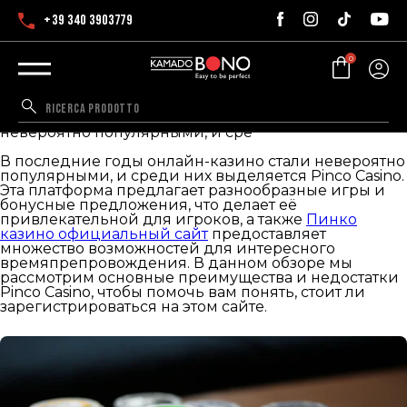
+39 340 3903779
0
Преимущества и недостатки Pinco Casino: честный
обзор В последние годы онлайн-казино стали
невероятно популярными, и сре
В последние годы онлайн-казино стали невероятно
популярными, и среди них выделяется Pinco Casino.
Эта платформа предлагает разнообразные игры и
бонусные предложения, что делает её
привлекательной для игроков, а также
Пинко
казино официальный сайт
предоставляет
множество возможностей для интересного
времяпрепровождения. В данном обзоре мы
рассмотрим основные преимущества и недостатки
Pinco Casino, чтобы помочь вам понять, стоит ли
зарегистрироваться на этом сайте.