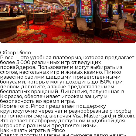
Обзор Pinco
Pinco — это удобная платформа, которая предлагает
более 3,000 различных игр от ведущих
провайдеров. Пользователи могут выбирать из
слотов, настольных игр и живых казино. Пинко
известно своими щедрыми приветственными
бонусами, которые могут доходить до 150% при
первом депозите, а также предоставлением
бесплатных вращений. Лицензия, полученная в
Кюрасао, обеспечивает игрокам защиту и
безопасность во время игры.
Кроме того, Pinco предлагает поддержку
круглосуточно через чат и разнообразные способы
пополнения счёта, включая Visa, Mastercard и Bitcoin.
Это делает платформу доступной и удобной для
игроков с разными предпочтениями.
Как начать играть в Pinco
Следуя простым шагам, вы сможете легко начать